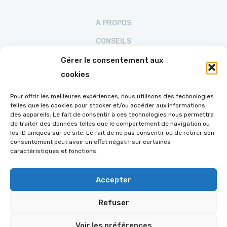
A PROPOS
CONSEILS
RÉALISATIONS
Gérer le consentement aux
cookies
CONTACT
POLITIQUE DE CONFIDENTIALITÉ
Pour offrir les meilleures expériences, nous utilisons des technologies
telles que les cookies pour stocker et/ou accéder aux informations
POLITIQUE DE COOKIES (UE)
des appareils. Le fait de consentir à ces technologies nous permettra
de traiter des données telles que le comportement de navigation ou
les ID uniques sur ce site. Le fait de ne pas consentir ou de retirer son
consentement peut avoir un effet négatif sur certaines
Suivez-nous sur FaceBook
caractéristiques et fonctions.
Accepter
Refuser
Voir les préférences