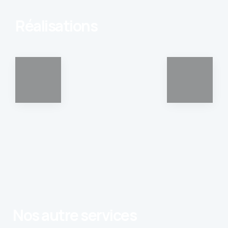
Réalisations
MISE AUX NORMES ÉLECTRIQUES D’UN LOCAL
EXTENSION DU RÉSEAU INFORMATIQUE
COMMERCIAL
Nos autre services