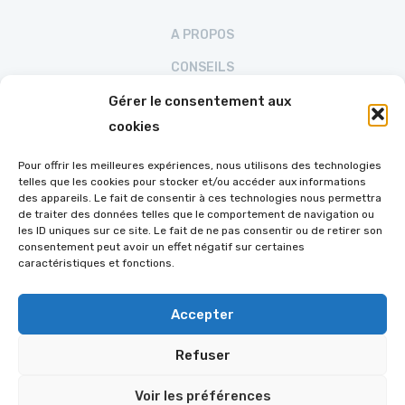
A PROPOS
CONSEILS
RÉALISATIONS
Gérer le consentement aux
cookies
CONTACT
POLITIQUE DE CONFIDENTIALITÉ
Pour offrir les meilleures expériences, nous utilisons des technologies
telles que les cookies pour stocker et/ou accéder aux informations
POLITIQUE DE COOKIES (UE)
des appareils. Le fait de consentir à ces technologies nous permettra
de traiter des données telles que le comportement de navigation ou
les ID uniques sur ce site. Le fait de ne pas consentir ou de retirer son
consentement peut avoir un effet négatif sur certaines
Suivez-nous sur FaceBook
caractéristiques et fonctions.
Accepter
Refuser
Voir les préférences